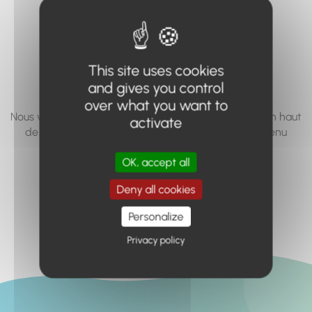
vous cherchez à
accéder n'existe
pas... ou plus.
This site uses cookies
and gives you control
over what you want to
Nous vous invitons à utiliser le moteur de recherche en haut
activate
de page, ou à utiliser le menu pour trouver le contenu
recherché.
OK, accept all
Retour à l'accueil
Deny all cookies
Personalize
Privacy policy