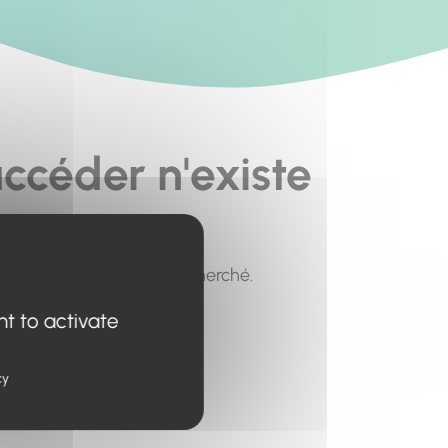
ccéder n'existe
pour trouver le contenu recherché.
nt to activate
cy