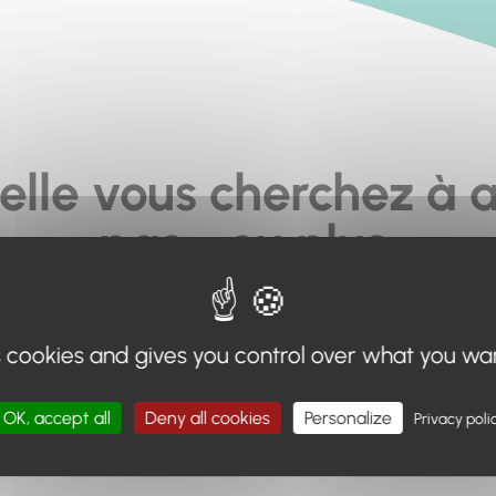
elle vous cherchez à a
pas... ou plus.
moteur de recherche en haut de page, ou à utiliser le menu 
s cookies and gives you control over what you wa
Retour à l'accueil
OK, accept all
Deny all cookies
Personalize
Privacy poli