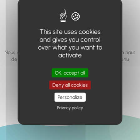
vous cherchez à
accéder n'existe
pas... ou plus.
This site uses cookies
and gives you control
over what you want to
Nous vous invitons à utiliser le moteur de recherche en haut
activate
de page, ou à utiliser le menu pour trouver le contenu
recherché.
OK, accept all
Retour à l'accueil
Deny all cookies
Personalize
Privacy policy