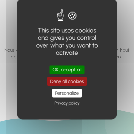
vous cherchez à
accéder n'existe
pas... ou plus.
This site uses cookies
and gives you control
over what you want to
Nous vous invitons à utiliser le moteur de recherche en haut
activate
de page, ou à utiliser le menu pour trouver le contenu
recherché.
OK, accept all
Retour à l'accueil
Deny all cookies
Personalize
Privacy policy