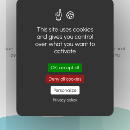
vous cherchez à
accéder n'existe
pas... ou plus.
This site uses cookies
and gives you control
over what you want to
Nous vous invitons à utiliser le moteur de recherche en haut
activate
de page, ou à utiliser le menu pour trouver le contenu
recherché.
OK, accept all
Retour à l'accueil
Deny all cookies
Personalize
Privacy policy