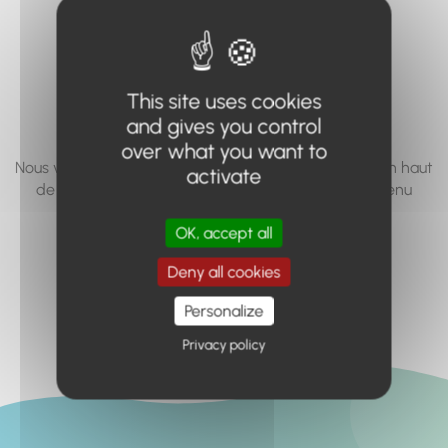
vous cherchez à
accéder n'existe
pas... ou plus.
This site uses cookies
and gives you control
over what you want to
Nous vous invitons à utiliser le moteur de recherche en haut
activate
de page, ou à utiliser le menu pour trouver le contenu
recherché.
OK, accept all
Retour à l'accueil
Deny all cookies
Personalize
Privacy policy