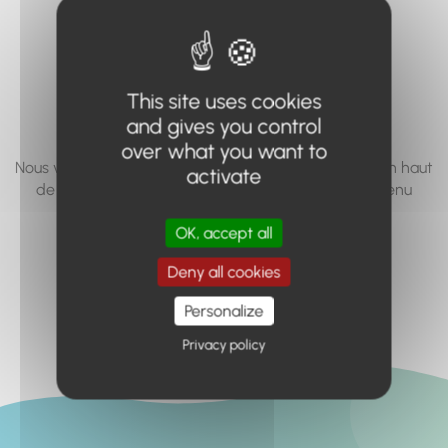
vous cherchez à
accéder n'existe
pas... ou plus.
This site uses cookies
and gives you control
over what you want to
Nous vous invitons à utiliser le moteur de recherche en haut
activate
de page, ou à utiliser le menu pour trouver le contenu
recherché.
OK, accept all
Retour à l'accueil
Deny all cookies
Personalize
Privacy policy