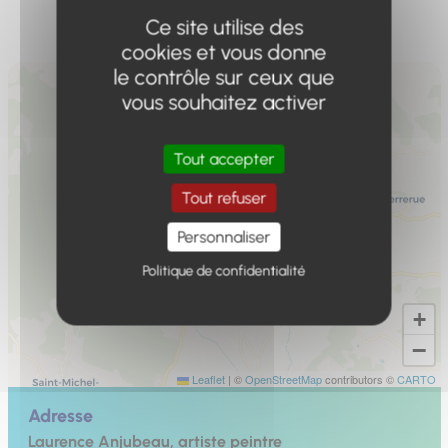
Ce site utilise des
cookies et vous donne
le contrôle sur ceux que
vous souhaitez activer
Tout accepter
Tout refuser
Personnaliser
Politique de confidentialité
+
−
Leaflet
|
©
OpenStreetMap
contributors ©
CARTO
Adresse
Laurence Anjubeau, artiste peintre