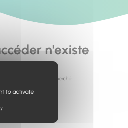
ccéder n'existe
pour trouver le contenu recherché.
nt to activate
cy