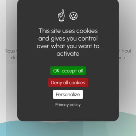
vous cherchez à
accéder n'existe
pas... ou plus.
This site uses cookies
and gives you control
over what you want to
Nous vous invitons à utiliser le moteur de recherche en haut
activate
de page, ou à utiliser le menu pour trouver le contenu
recherché.
OK, accept all
Retour à l'accueil
Deny all cookies
Personalize
Privacy policy