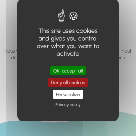
vous cherchez à
accéder n'existe
pas... ou plus.
This site uses cookies
and gives you control
over what you want to
Nous vous invitons à utiliser le moteur de recherche en haut
activate
de page, ou à utiliser le menu pour trouver le contenu
recherché.
OK, accept all
Retour à l'accueil
Deny all cookies
Personalize
Privacy policy