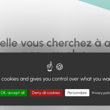
elle vous cherchez à a
pas... ou plus.
moteur de recherche en haut de page, ou à utiliser le menu 
s cookies and gives you control over what you wa
Retour à l'accueil
OK, accept all
Deny all cookies
Personalize
Privacy poli