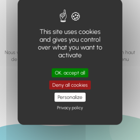
vous cherchez à
accéder n'existe
pas... ou plus.
This site uses cookies
and gives you control
over what you want to
Nous vous invitons à utiliser le moteur de recherche en haut
activate
de page, ou à utiliser le menu pour trouver le contenu
recherché.
OK, accept all
Retour à l'accueil
Deny all cookies
Personalize
Privacy policy