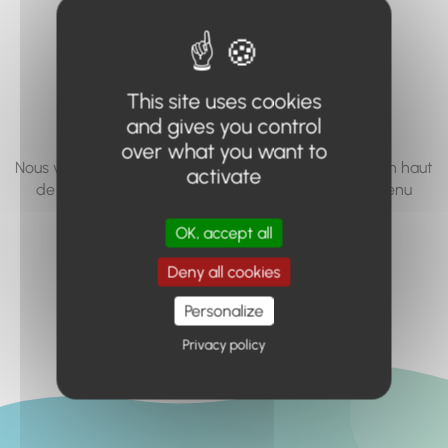
vous cherchez à
accéder n'existe
pas... ou plus.
This site uses cookies
and gives you control
over what you want to
Nous vous invitons à utiliser le moteur de recherche en haut
activate
de page, ou à utiliser le menu pour trouver le contenu
recherché.
OK, accept all
Retour à l'accueil
Deny all cookies
Personalize
Privacy policy