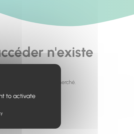
ccéder n'existe
pour trouver le contenu recherché.
nt to activate
cy