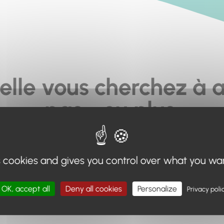
elle vous cherchez à a
pas... ou plus.
moteur de recherche en haut de page, ou à utiliser le menu 
s cookies and gives you control over what you wa
Retour à l'accueil
OK, accept all
Deny all cookies
Personalize
Privacy poli