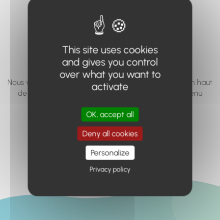
vous cherchez à
accéder n'existe
pas... ou plus.
This site uses cookies
and gives you control
over what you want to
Nous vous invitons à utiliser le moteur de recherche en haut
activate
de page, ou à utiliser le menu pour trouver le contenu
recherché.
OK, accept all
Retour à l'accueil
Deny all cookies
Personalize
Privacy policy