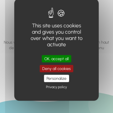
vous cherchez à
accéder n'existe
pas... ou plus.
This site uses cookies
and gives you control
over what you want to
Nous vous invitons à utiliser le moteur de recherche en haut
activate
de page, ou à utiliser le menu pour trouver le contenu
recherché.
OK, accept all
Retour à l'accueil
Deny all cookies
Personalize
Privacy policy