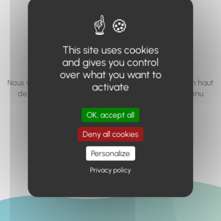
vous cherchez à
accéder n'existe
pas... ou plus.
This site uses cookies
and gives you control
over what you want to
Nous vous invitons à utiliser le moteur de recherche en haut
activate
de page, ou à utiliser le menu pour trouver le contenu
recherché.
OK, accept all
Retour à l'accueil
Deny all cookies
Personalize
Privacy policy