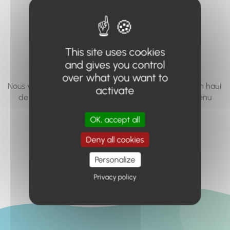
vous cherchez à
accéder n'existe
pas... ou plus.
This site uses cookies
and gives you control
over what you want to
Nous vous invitons à utiliser le moteur de recherche en haut
activate
de page, ou à utiliser le menu pour trouver le contenu
recherché.
OK, accept all
Retour à l'accueil
Deny all cookies
Personalize
Privacy policy