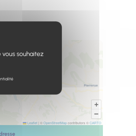
e vous souhaitez
ntialité
+
−
Leaflet
|
©
OpenStreetMap
contributors ©
CARTO
dresse