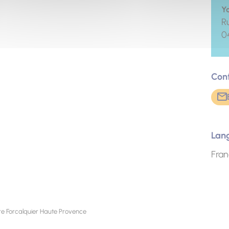
Y
R
0
Con
Lan
Fran
re Forcalquier Haute Provence