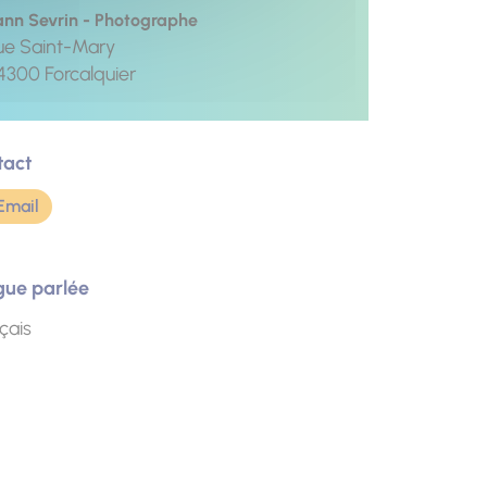
ann Sevrin - Photographe
ue Saint-Mary
4300
Forcalquier
tact
Email
gue parlée
çais