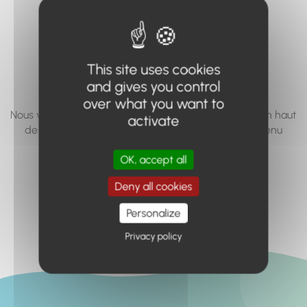
vous cherchez à
accéder n'existe
pas... ou plus.
This site uses cookies
and gives you control
over what you want to
Nous vous invitons à utiliser le moteur de recherche en haut
activate
de page, ou à utiliser le menu pour trouver le contenu
recherché.
OK, accept all
Retour à l'accueil
Deny all cookies
Personalize
Privacy policy