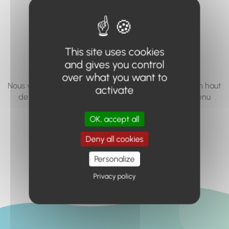
vous cherchez à
accéder n'existe
pas... ou plus.
This site uses cookies
and gives you control
over what you want to
Nous vous invitons à utiliser le moteur de recherche en haut
activate
de page, ou à utiliser le menu pour trouver le contenu
recherché.
OK, accept all
Retour à l'accueil
Deny all cookies
Personalize
Privacy policy