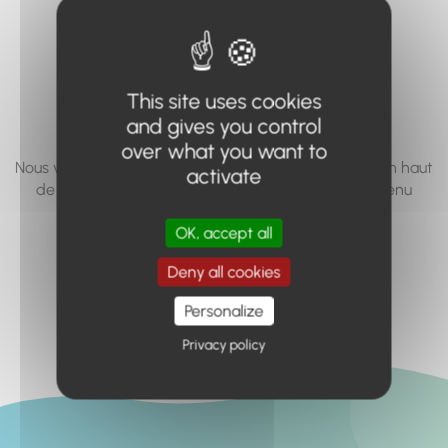
vous cherchez à
accéder n'existe
pas... ou plus.
This site uses cookies
and gives you control
over what you want to
Nous vous invitons à utiliser le moteur de recherche en haut
activate
de page, ou à utiliser le menu pour trouver le contenu
recherché.
OK, accept all
Retour à l'accueil
Deny all cookies
Personalize
Privacy policy