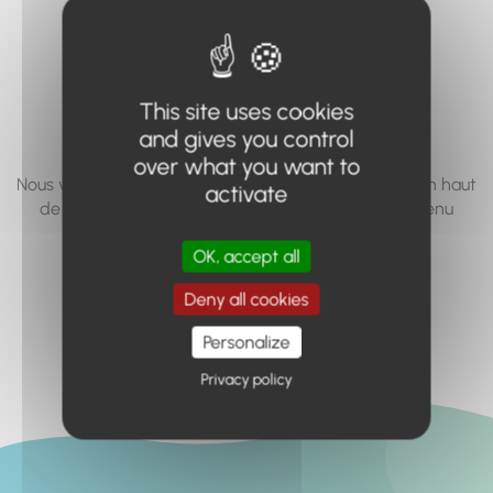
vous cherchez à
accéder n'existe
pas... ou plus.
This site uses cookies
and gives you control
over what you want to
Nous vous invitons à utiliser le moteur de recherche en haut
activate
de page, ou à utiliser le menu pour trouver le contenu
recherché.
OK, accept all
Retour à l'accueil
Deny all cookies
Personalize
Privacy policy