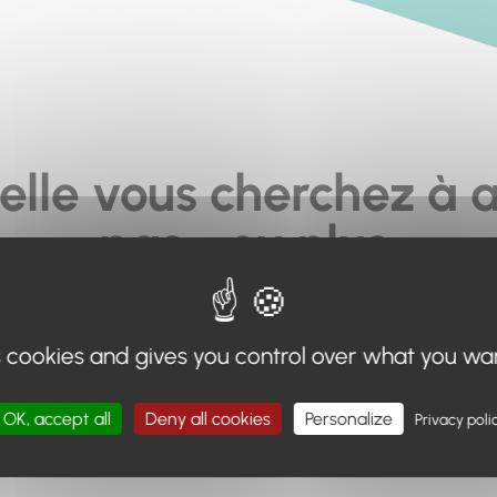
elle vous cherchez à a
pas... ou plus.
moteur de recherche en haut de page, ou à utiliser le menu 
s cookies and gives you control over what you wa
Retour à l'accueil
OK, accept all
Deny all cookies
Personalize
Privacy poli