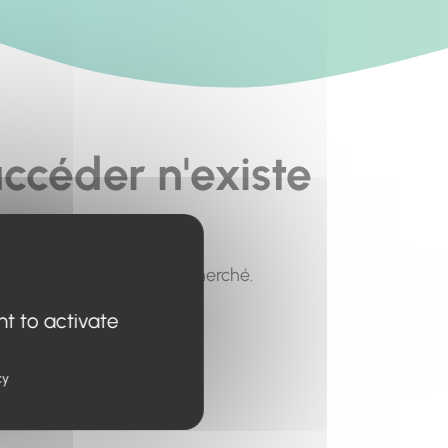
ccéder n'existe
pour trouver le contenu recherché.
nt to activate
cy