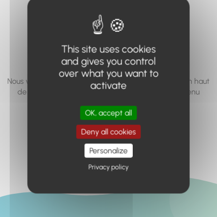
vous cherchez à
accéder n'existe
pas... ou plus.
This site uses cookies
and gives you control
over what you want to
Nous vous invitons à utiliser le moteur de recherche en haut
activate
de page, ou à utiliser le menu pour trouver le contenu
recherché.
OK, accept all
Retour à l'accueil
Deny all cookies
Personalize
Privacy policy