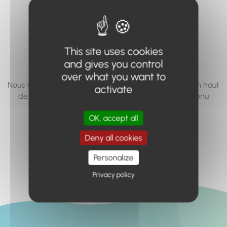
vous cherchez à
accéder n'existe
pas... ou plus.
This site uses cookies
and gives you control
over what you want to
Nous vous invitons à utiliser le moteur de recherche en haut
activate
de page, ou à utiliser le menu pour trouver le contenu
recherché.
OK, accept all
Retour à l'accueil
Deny all cookies
Personalize
Privacy policy