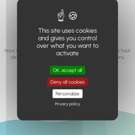
vous cherchez à
accéder n'existe
pas... ou plus.
This site uses cookies
and gives you control
over what you want to
Nous vous invitons à utiliser le moteur de recherche en haut
activate
de page, ou à utiliser le menu pour trouver le contenu
recherché.
OK, accept all
Retour à l'accueil
Deny all cookies
Personalize
Privacy policy