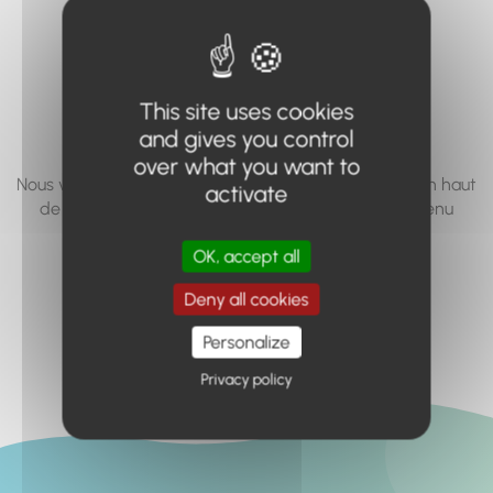
vous cherchez à
accéder n'existe
pas... ou plus.
This site uses cookies
and gives you control
over what you want to
Nous vous invitons à utiliser le moteur de recherche en haut
activate
de page, ou à utiliser le menu pour trouver le contenu
recherché.
OK, accept all
Retour à l'accueil
Deny all cookies
Personalize
Privacy policy