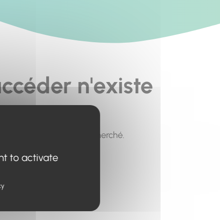
ccéder n'existe
pour trouver le contenu recherché.
nt to activate
cy