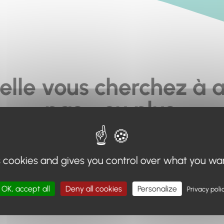
elle vous cherchez à a
pas... ou plus.
moteur de recherche en haut de page, ou à utiliser le menu 
s cookies and gives you control over what you wa
Retour à l'accueil
OK, accept all
Deny all cookies
Personalize
Privacy poli