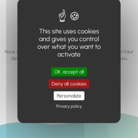
vous cherchez à
accéder n'existe
pas... ou plus.
This site uses cookies
and gives you control
over what you want to
Nous vous invitons à utiliser le moteur de recherche en haut
activate
de page, ou à utiliser le menu pour trouver le contenu
recherché.
OK, accept all
Retour à l'accueil
Deny all cookies
Personalize
Privacy policy