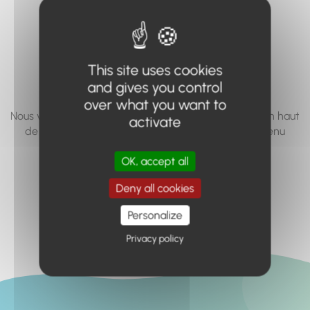
vous cherchez à
accéder n'existe
pas... ou plus.
This site uses cookies
and gives you control
over what you want to
Nous vous invitons à utiliser le moteur de recherche en haut
activate
de page, ou à utiliser le menu pour trouver le contenu
recherché.
OK, accept all
Retour à l'accueil
Deny all cookies
Personalize
Privacy policy