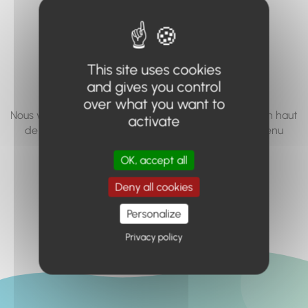
vous cherchez à
accéder n'existe
pas... ou plus.
This site uses cookies
and gives you control
over what you want to
Nous vous invitons à utiliser le moteur de recherche en haut
activate
de page, ou à utiliser le menu pour trouver le contenu
recherché.
OK, accept all
Retour à l'accueil
Deny all cookies
Personalize
Privacy policy