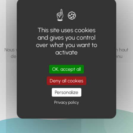
vous cherchez à
accéder n'existe
pas... ou plus.
This site uses cookies
and gives you control
over what you want to
Nous vous invitons à utiliser le moteur de recherche en haut
activate
de page, ou à utiliser le menu pour trouver le contenu
recherché.
OK, accept all
Retour à l'accueil
Deny all cookies
Personalize
Privacy policy