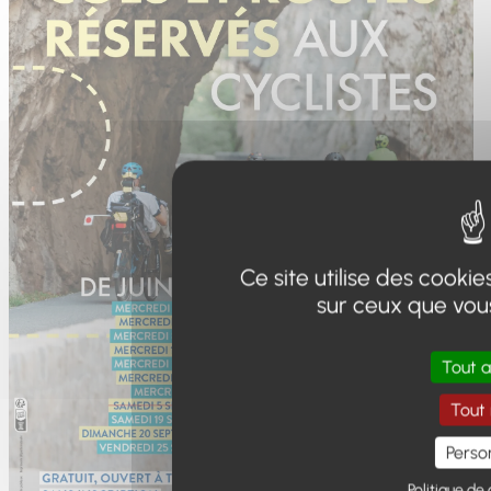
Ce site utilise des cooki
sur ceux que vou
Tout 
Tout 
Perso
Politique de 