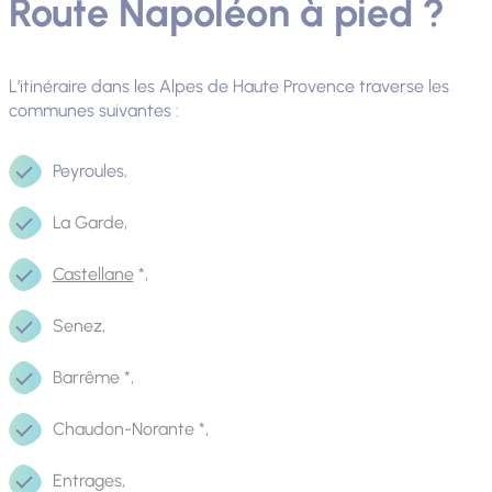
Route Napoléon à pied ?
L’itinéraire dans les Alpes de Haute Provence traverse les
communes suivantes :
Peyroules,
La Garde,
Castellane
*,
Senez,
Barrême *,
Chaudon-Norante *,
Entrages,