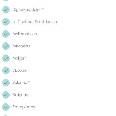
Digne-les-Bains
*,
Le Chaffaut Saint Jurson,
Mallemoisson,
Mirabeau,
Malijai *,
L’Escale,
Volonne *,
Salignac,
Entrepierres,