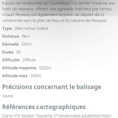
boucle de randonnée du Courradour. Ce sentier traverse une
forêt de résineux, offrant une agréable fraîcheur par temps
chaud. Peyresq est également le point de départ de la
randonnée vers le plan de Rieu et la cabane de Pasquier.
Type
: Aller/retour balisé
Distance
: 9km
Dénivelé
: 510m
Durée
: 5h
Difficulté
: Difficile
Altitude moyenne
: 1222m
Altitude max
: 1431m
Précisions concernant le balisage
Jaune
Références cartographiques
Carte n°2 Verdon Tourisme 17 randonnées pédestres Haut-