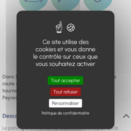
Distance
Dénivelé
Durée
9km
510m
5h
Ce site utilise des
cookies et vous donne
Difficulté
le contrôle sur ceux que
Difficile
vous souhaitez activer
Dans la commune de Thorame-Haute, prenez la
Tout accepter
route en voiture jusqu'à Colle-Saint-Michel, puis
tournez à gauche en direction du hameau de
Tout refuser
Peyresq, qui a été entièrement rénové
Personnaliser
Politique de confidentialité
Description
Le parking à l'entrée du hameau marque le départ de la