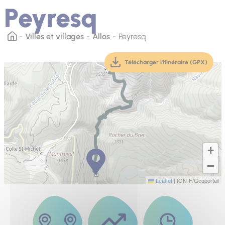
Peyresq
Villes et villages
Allos
Peyresq
Télécharger l'itinéraire (GPX)
(téléchargement, ouver
+
−
Leaflet
|
IGN-F/Geoportail