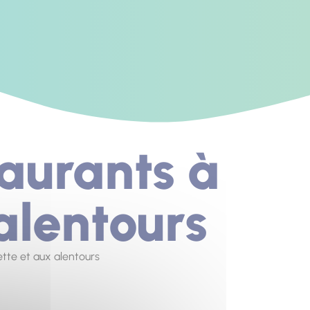
taurants à
alentours
ette et aux alentours