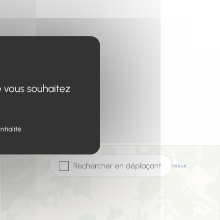
 restaurants qui raviront
 les établissements
vivial au cœur des Alpes
e vous souhaitez
ntialité