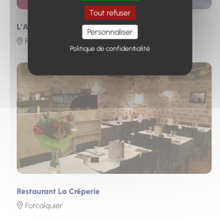
Tout refuser
L'Auberge du Bas Chalus
Personnaliser
Forcalquier
Politique de confidentialité
Photo
Restaurant La Crêperie
Forcalquier