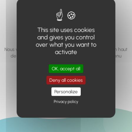
vous cherchez à
accéder n'existe
pas... ou plus.
This site uses cookies
and gives you control
over what you want to
Nous vous invitons à utiliser le moteur de recherche en haut
activate
de page, ou à utiliser le menu pour trouver le contenu
recherché.
OK, accept all
Retour à l'accueil
Deny all cookies
Personalize
Privacy policy