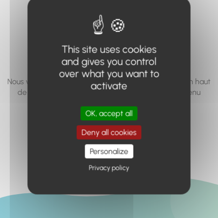
vous cherchez à
accéder n'existe
pas... ou plus.
This site uses cookies
and gives you control
over what you want to
Nous vous invitons à utiliser le moteur de recherche en haut
activate
de page, ou à utiliser le menu pour trouver le contenu
recherché.
OK, accept all
Retour à l'accueil
Deny all cookies
Personalize
Privacy policy