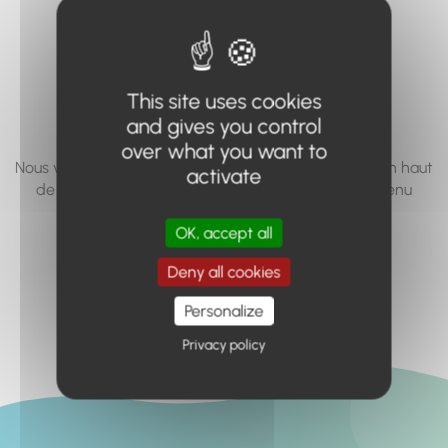
vous cherchez à
accéder n'existe
pas... ou plus.
This site uses cookies
and gives you control
over what you want to
Nous vous invitons à utiliser le moteur de recherche en haut
activate
de page, ou à utiliser le menu pour trouver le contenu
recherché.
OK, accept all
Retour à l'accueil
Deny all cookies
Personalize
Privacy policy