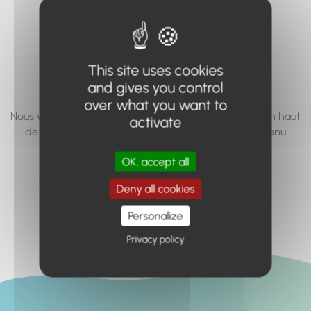
vous cherchez à
accéder n'existe
pas... ou plus.
This site uses cookies
and gives you control
over what you want to
Nous vous invitons à utiliser le moteur de recherche en haut
activate
de page, ou à utiliser le menu pour trouver le contenu
recherché.
OK, accept all
Retour à l'accueil
Deny all cookies
Personalize
Privacy policy