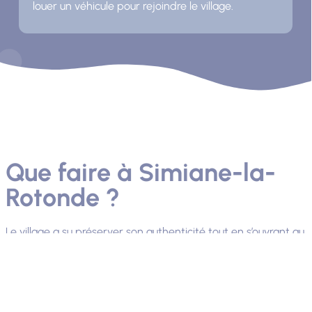
louer un véhicule pour rejoindre le village.
Que faire à Simiane-la-
Rotonde ?
Le village a su préserver son authenticité tout en s’ouvrant au
tourisme. Ateliers d’artistes, restaurants et marchés animent
ses ruelles. A seulement 4 km, l’Abbaye de Valsaintes dévoile
un splendide jardin où fleurissent des milliers de roses et
d’innombrables plantes aromatiques. Ce site, unique en
Provence, marie histoire et botanique pour le plus grand