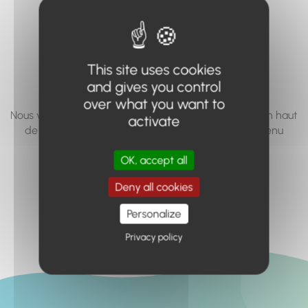
vous cherchez à
accéder n'existe
pas... ou plus.
This site uses cookies
and gives you control
over what you want to
Nous vous invitons à utiliser le moteur de recherche en haut
activate
de page, ou à utiliser le menu pour trouver le contenu
recherché.
OK, accept all
Retour à l'accueil
Deny all cookies
Personalize
Privacy policy