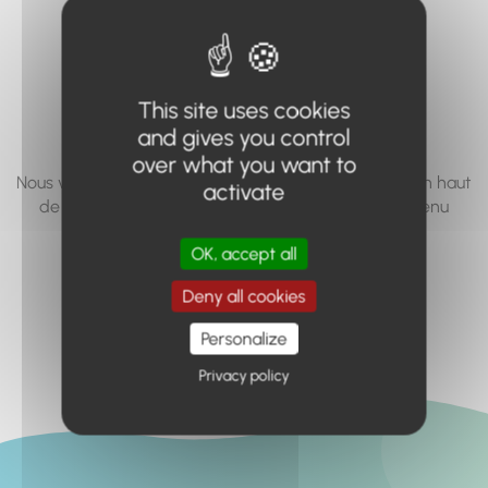
vous cherchez à
accéder n'existe
pas... ou plus.
This site uses cookies
and gives you control
over what you want to
Nous vous invitons à utiliser le moteur de recherche en haut
activate
de page, ou à utiliser le menu pour trouver le contenu
recherché.
OK, accept all
Retour à l'accueil
Deny all cookies
Personalize
Privacy policy