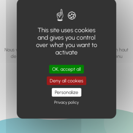
vous cherchez à
accéder n'existe
pas... ou plus.
This site uses cookies
and gives you control
over what you want to
Nous vous invitons à utiliser le moteur de recherche en haut
activate
de page, ou à utiliser le menu pour trouver le contenu
recherché.
OK, accept all
Retour à l'accueil
Deny all cookies
Personalize
Privacy policy