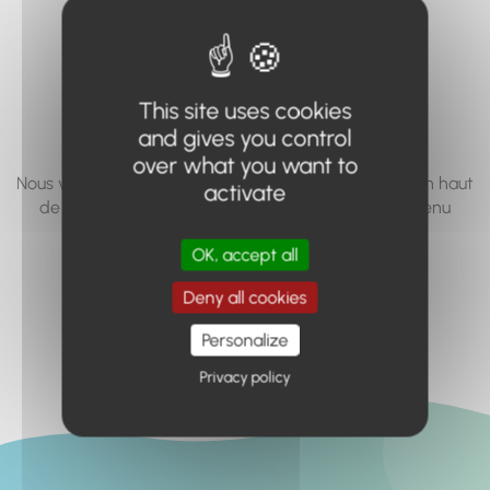
vous cherchez à
accéder n'existe
pas... ou plus.
This site uses cookies
and gives you control
over what you want to
Nous vous invitons à utiliser le moteur de recherche en haut
activate
de page, ou à utiliser le menu pour trouver le contenu
recherché.
OK, accept all
Retour à l'accueil
Deny all cookies
Personalize
Privacy policy