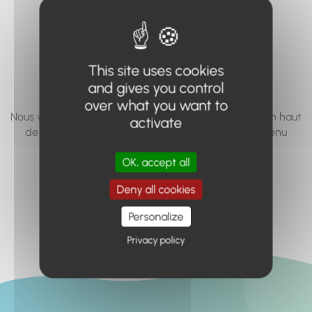
vous cherchez à
accéder n'existe
pas... ou plus.
This site uses cookies
and gives you control
over what you want to
Nous vous invitons à utiliser le moteur de recherche en haut
activate
de page, ou à utiliser le menu pour trouver le contenu
recherché.
OK, accept all
Retour à l'accueil
Deny all cookies
Personalize
Privacy policy