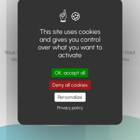
vous cherchez à
accéder n'existe
pas... ou plus.
This site uses cookies
and gives you control
over what you want to
Nous vous invitons à utiliser le moteur de recherche en haut
activate
de page, ou à utiliser le menu pour trouver le contenu
recherché.
OK, accept all
Retour à l'accueil
Deny all cookies
Personalize
Privacy policy